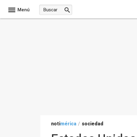
Menú
noti
mérica
/
sociedad