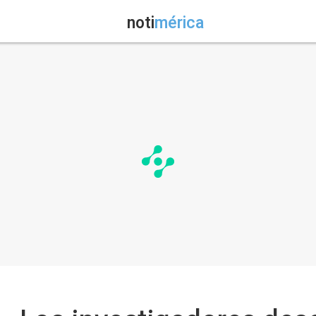
noti
mérica