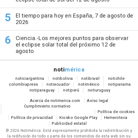
El tiempo para hoy en España, 7 de agosto de
2026
Ciencia.-Los mejores puntos para observar
el eclipse solar total del próximo 12 de
agosto
noti
mérica
notici
argentina
noti
bolivia
noti
brasil
noti
chile
colombia
press
noti
ecuador
noti
méxico
noti
panama
noti
paraguay
noti
perú
noti
uruguay
Acerca de notimerica.com
Aviso legal
Cumplimiento normativo
Política de cookies
Política de privacidad
Kiosko Google Play
Hemeroteca
Publicidad estatal
© 2026 Notimérica.
Está expresamente prohibida la redistribución y
la redifusión de todo o parte de los contenidos de esta web sin su