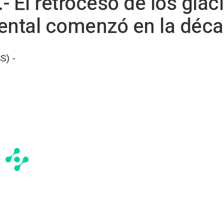
 El retroceso de los glaci
dental comenzó en la déc
S) -