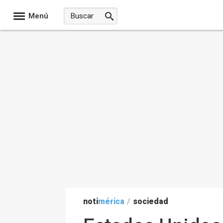
Menú
noti
mérica
/
sociedad