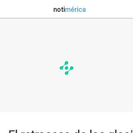
noti
mérica