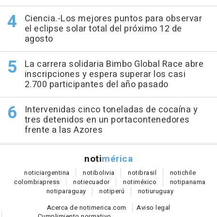
Ciencia.-Los mejores puntos para observar
el eclipse solar total del próximo 12 de
agosto
La carrera solidaria Bimbo Global Race abre
inscripciones y espera superar los casi
2.700 participantes del año pasado
Intervenidas cinco toneladas de cocaína y
tres detenidos en un portacontenedores
frente a las Azores
noti
mérica
notici
argentina
noti
bolivia
noti
brasil
noti
chile
colombia
press
noti
ecuador
noti
méxico
noti
panama
noti
paraguay
noti
perú
noti
uruguay
Acerca de notimerica.com
Aviso legal
Cumplimiento normativo