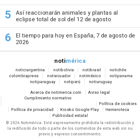
Así reaccionarán animales y plantas al
eclipse total de sol del 12 de agosto
El tiempo para hoy en España, 7 de agosto de
2026
noti
mérica
notici
argentina
noti
bolivia
noti
brasil
noti
chile
colombia
press
noti
ecuador
noti
méxico
noti
panama
noti
paraguay
noti
perú
noti
uruguay
Acerca de notimerica.com
Aviso legal
Cumplimiento normativo
Política de cookies
Política de privacidad
Kiosko Google Play
Hemeroteca
Publicidad estatal
© 2026 Notimérica.
Está expresamente prohibida la redistribución y
la redifusión de todo o parte de los contenidos de esta web sin su
previo y expreso consentimiento.