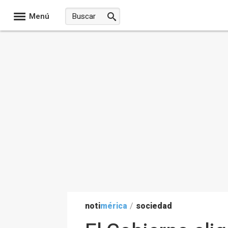
Menú
noti
mérica
/
sociedad