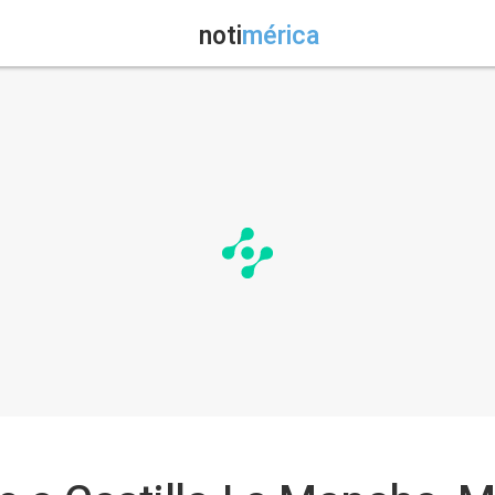
noti
mérica