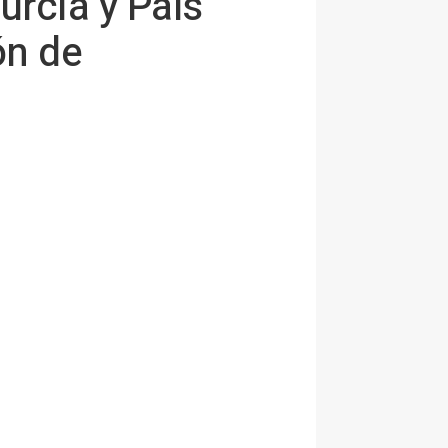
urcia y País
ón de