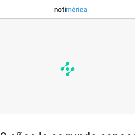
noti
mérica