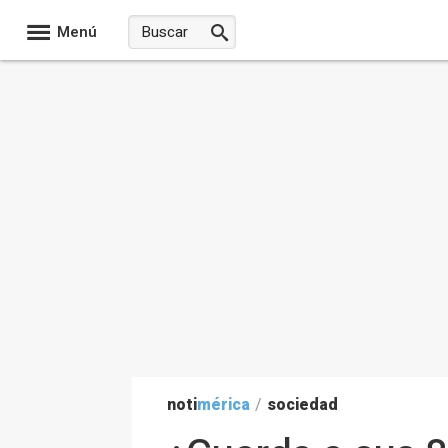
Menú
noti
mérica
/
sociedad