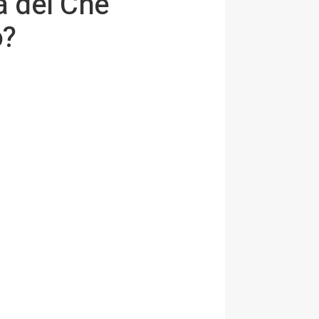
a del Che
o?