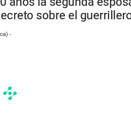
80 años la segunda espos
creto sobre el guerriller
ca) -