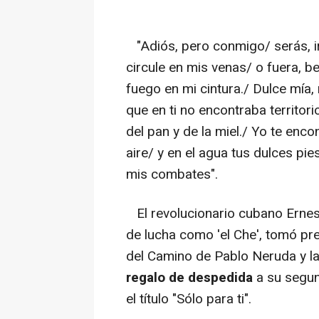
"Adiós, pero conmigo/ serás, i
circule en mis venas/ o fuera, b
fuego en mi cintura./ Dulce mía, 
que en ti no encontraba territor
del pan y de la miel./ Yo te enco
aire/ y en el agua tus dulces pi
mis combates".
El revolucionario cubano Erne
de lucha como 'el Che', tomó p
del Camino de Pablo Neruda y l
regalo de despedida
a su segu
el título "Sólo para ti".