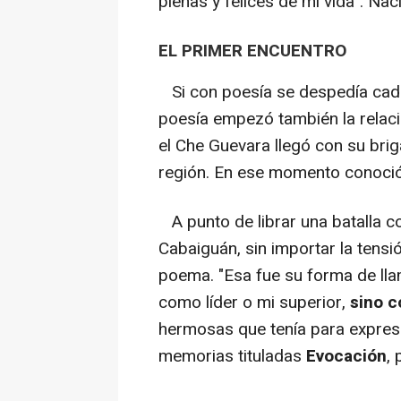
plenas y felices de mi vida". Nac
EL PRIMER ENCUENTRO
Si con poesía se despedía cada 
poesía empezó también la relació
el Che Guevara llegó con su bri
región. En ese momento conoció 
A punto de librar una batalla co
Cabaiguán, sin importar la tens
poema. "Esa fue su forma de llam
como líder o mi superior,
sino 
hermosas que tenía para expresa
memorias tituladas
Evocación
,