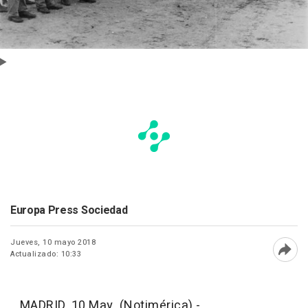
Europa Press Sociedad
Jueves, 10 mayo 2018
Actualizado: 10:33
Abri
MADRID, 10 May. (Notimérica) -