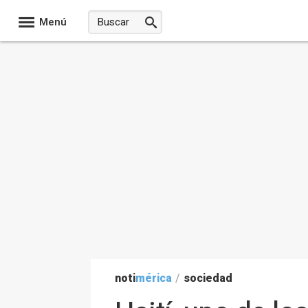
Menú
noti
mérica
/
sociedad