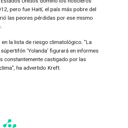
r Estados Unidos dominó los noticieros
12, pero fue Haití, el país más pobre del
ufrió las peores pérdidas por ese mismo
.
 en la lista de riesgo climatológico. "La
súpertifón 'Yolanda' figurará en informes
aís constantemente castigado por las
lima", ha advertido Kreft.