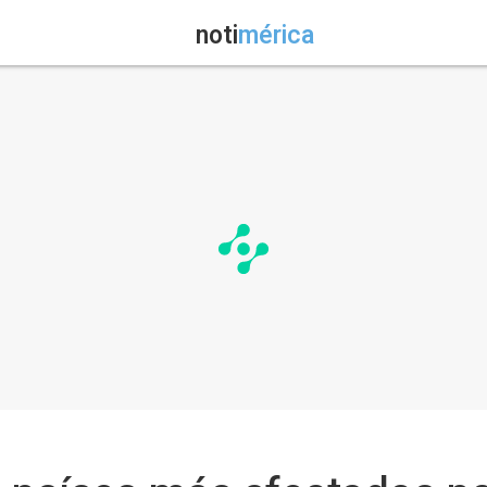
noti
mérica