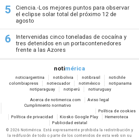
Ciencia.-Los mejores puntos para observar
el eclipse solar total del próximo 12 de
agosto
Intervenidas cinco toneladas de cocaína y
tres detenidos en un portacontenedores
frente a las Azores
noti
mérica
notici
argentina
noti
bolivia
noti
brasil
noti
chile
colombia
press
noti
ecuador
noti
méxico
noti
panama
noti
paraguay
noti
perú
noti
uruguay
Acerca de notimerica.com
Aviso legal
Cumplimiento normativo
Política de cookies
Política de privacidad
Kiosko Google Play
Hemeroteca
Publicidad estatal
© 2026 Notimérica.
Está expresamente prohibida la redistribución y
la redifusión de todo o parte de los contenidos de esta web sin su