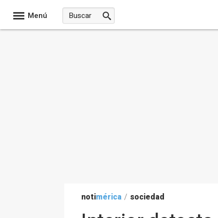
Menú
noti
mérica
/
sociedad