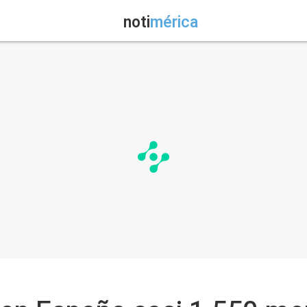
noti
mérica