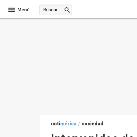
Menú
noti
mérica
/
sociedad