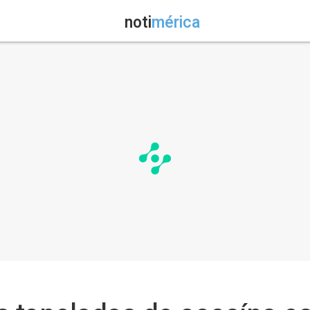
noti
mérica