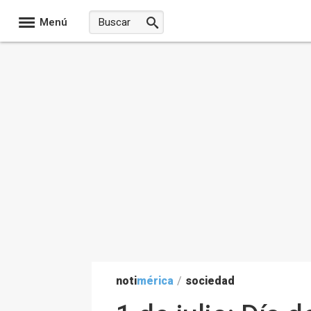
Menú
noti
mérica
/
sociedad