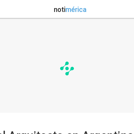
noti
mérica