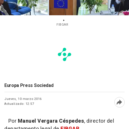
FIBGAR
Europa Press Sociedad
Jueves, 10 marzo 2016
Actualizado: 12:57
Abri
Por
Manuel Vergara Céspedes
, director del
departamento legal de
FIBGAR
.