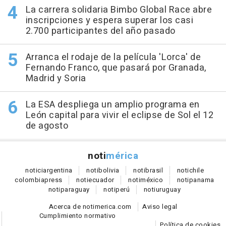
La carrera solidaria Bimbo Global Race abre
inscripciones y espera superar los casi
2.700 participantes del año pasado
Arranca el rodaje de la película 'Lorca' de
Fernando Franco, que pasará por Granada,
Madrid y Soria
La ESA despliega un amplio programa en
León capital para vivir el eclipse de Sol el 12
de agosto
noti
mérica
notici
argentina
noti
bolivia
noti
brasil
noti
chile
colombia
press
noti
ecuador
noti
méxico
noti
panama
noti
paraguay
noti
perú
noti
uruguay
Acerca de notimerica.com
Aviso legal
Cumplimiento normativo
Política de cookies