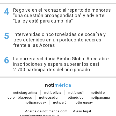
Rego ve en el rechazo al reparto de menores
"una cuestión propagandística" y advierte:
"La ley está para cumplirla"
Intervenidas cinco toneladas de cocaína y
tres detenidos en un portacontenedores
frente a las Azores
La carrera solidaria Bimbo Global Race abre
inscripciones y espera superar los casi
2.700 participantes del año pasado
noti
mérica
notici
argentina
noti
bolivia
noti
brasil
noti
chile
colombia
press
noti
ecuador
noti
méxico
noti
panama
noti
paraguay
noti
perú
noti
uruguay
Acerca de notimerica.com
Aviso legal
Cumplimiento normativo