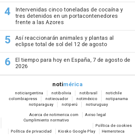
Intervenidas cinco toneladas de cocaína y
tres detenidos en un portacontenedores
frente a las Azores
Así reaccionarán animales y plantas al
eclipse total de sol del 12 de agosto
El tiempo para hoy en España, 7 de agosto de
2026
noti
mérica
notici
argentina
noti
bolivia
noti
brasil
noti
chile
colombia
press
noti
ecuador
noti
méxico
noti
panama
noti
paraguay
noti
perú
noti
uruguay
Acerca de notimerica.com
Aviso legal
Cumplimiento normativo
Política de cookies
Política de privacidad
Kiosko Google Play
Hemeroteca