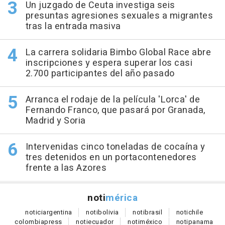
Un juzgado de Ceuta investiga seis
presuntas agresiones sexuales a migrantes
tras la entrada masiva
La carrera solidaria Bimbo Global Race abre
inscripciones y espera superar los casi
2.700 participantes del año pasado
Arranca el rodaje de la película 'Lorca' de
Fernando Franco, que pasará por Granada,
Madrid y Soria
Intervenidas cinco toneladas de cocaína y
tres detenidos en un portacontenedores
frente a las Azores
noti
mérica
notici
argentina
noti
bolivia
noti
brasil
noti
chile
colombia
press
noti
ecuador
noti
méxico
noti
panama