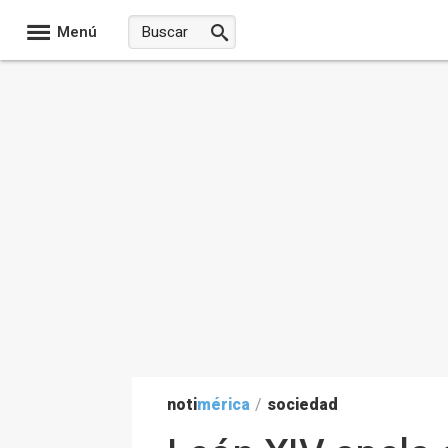
Menú
noti
mérica
/
sociedad