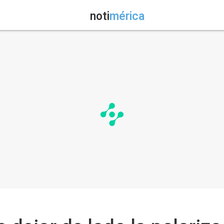
noti
mérica