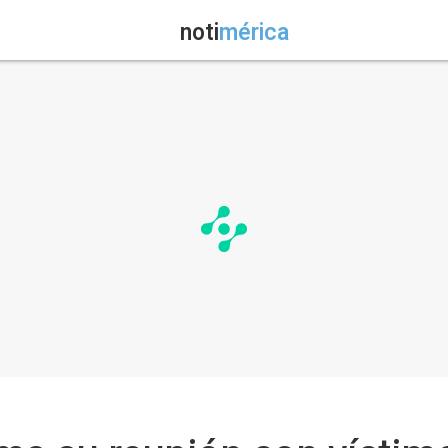
noti
mérica