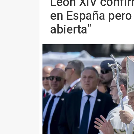
León XIV confir
en España pero 
abierta"