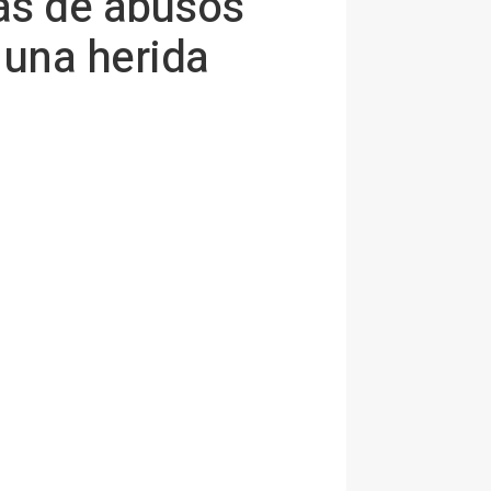
as de abusos
 una herida