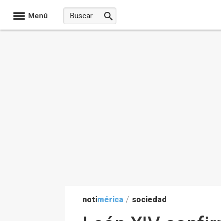
Menú
noti
mérica
/
sociedad