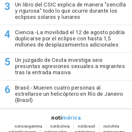
Un libro del CSIC explica de manera "sencilla
y rigurosa" todo lo que ocurre durante los
eclipses solares y lunares
Ciencia.-La movilidad el 12 de agosto podría
duplicarse por el eclipse con hasta 1,5
millones de desplazamientos adicionales
Un juzgado de Ceuta investiga seis
presuntas agresiones sexuales a migrantes
tras la entrada masiva
Brasil.- Mueren cuatro personas al
estrellarse un helicóptero en Río de Janeiro
(Brasil)
noti
mérica
notici
argentina
noti
bolivia
noti
brasil
noti
chile
colombia
press
noti
ecuador
noti
méxico
noti
panama