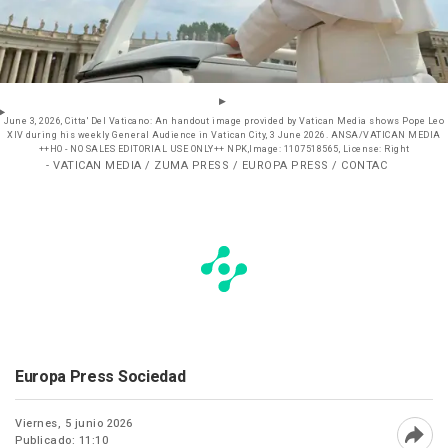
June 3, 2026, Citta' Del Vaticano: An handout image provided by Vatican Media shows Pope Leo
XIV during his weekly General Audience in Vatican City, 3 June 2026. ANSA/VATICAN MEDIA
++HO - NO SALES EDITORIAL USE ONLY++ NPK,Image: 1107518565, License: Right
- VATICAN MEDIA / ZUMA PRESS / EUROPA PRESS / CONTAC
Europa Press Sociedad
Viernes, 5 junio 2026
Publicado: 11:10
Abri