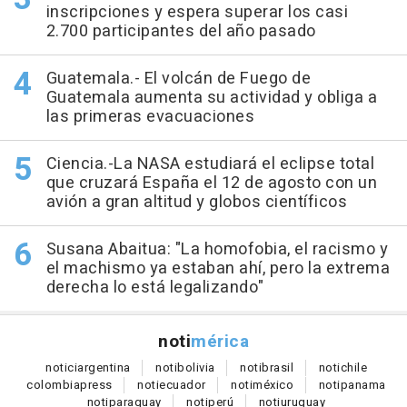
inscripciones y espera superar los casi
2.700 participantes del año pasado
Guatemala.- El volcán de Fuego de
Guatemala aumenta su actividad y obliga a
las primeras evacuaciones
Ciencia.-La NASA estudiará el eclipse total
que cruzará España el 12 de agosto con un
avión a gran altitud y globos científicos
Susana Abaitua: "La homofobia, el racismo y
el machismo ya estaban ahí, pero la extrema
derecha lo está legalizando"
noti
mérica
notici
argentina
noti
bolivia
noti
brasil
noti
chile
colombia
press
noti
ecuador
noti
méxico
noti
panama
noti
paraguay
noti
perú
noti
uruguay