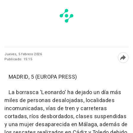
Jueves, 5 febrero 2026
Publicado: 15:15
Abri
MADRID, 5 (EUROPA PRESS)
La borrasca 'Leonardo' ha dejado un día más
miles de personas desalojadas, localidades
incomunicadas, vías de tren y carreteras
cortadas, ríos desbordados, clases suspendidas
y una mujer desaparecida en Málaga, además de
los rescates realizados en Cádiz y Toledo debido