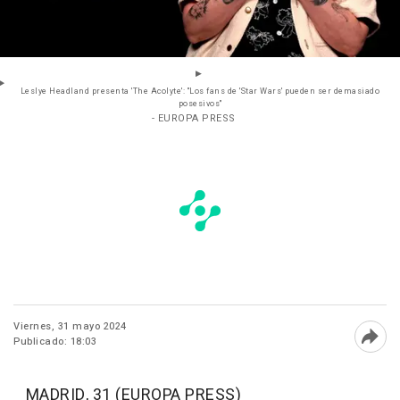
Leslye Headland presenta 'The Acolyte': "Los fans de 'Star Wars' pueden ser demasiado
posesivos"
- EUROPA PRESS
Viernes, 31 mayo 2024
Publicado: 18:03
Abri
MADRID, 31 (EUROPA PRESS)