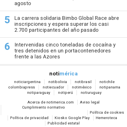
agosto
La carrera solidaria Bimbo Global Race abre
inscripciones y espera superar los casi
2.700 participantes del año pasado
Intervenidas cinco toneladas de cocaína y
tres detenidos en un portacontenedores
frente a las Azores
noti
mérica
notici
argentina
noti
bolivia
noti
brasil
noti
chile
colombia
press
noti
ecuador
noti
méxico
noti
panama
noti
paraguay
noti
perú
noti
uruguay
Acerca de notimerica.com
Aviso legal
Cumplimiento normativo
Política de cookies
Política de privacidad
Kiosko Google Play
Hemeroteca
Publicidad estatal