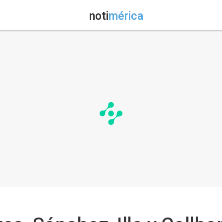
noti
mérica