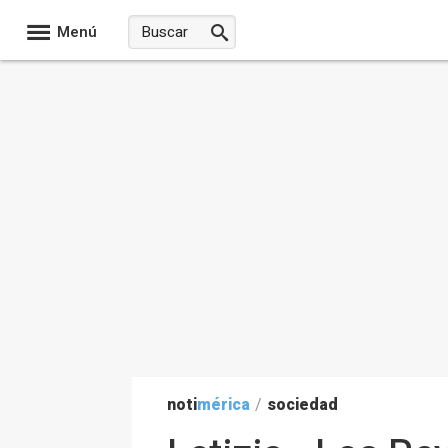
Menú
noti
mérica
/
sociedad