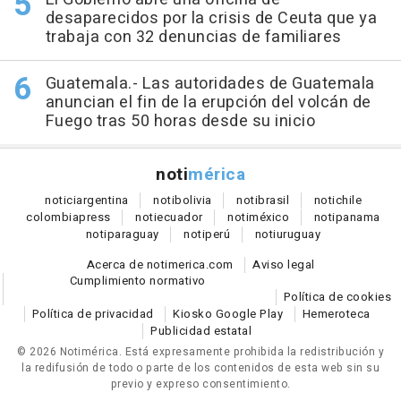
desaparecidos por la crisis de Ceuta que ya
trabaja con 32 denuncias de familiares
Guatemala.- Las autoridades de Guatemala
anuncian el fin de la erupción del volcán de
Fuego tras 50 horas desde su inicio
noti
mérica
notici
argentina
noti
bolivia
noti
brasil
noti
chile
colombia
press
noti
ecuador
noti
méxico
noti
panama
noti
paraguay
noti
perú
noti
uruguay
Acerca de notimerica.com
Aviso legal
Cumplimiento normativo
Política de cookies
Política de privacidad
Kiosko Google Play
Hemeroteca
Publicidad estatal
© 2026 Notimérica.
Está expresamente prohibida la redistribución y
la redifusión de todo o parte de los contenidos de esta web sin su
previo y expreso consentimiento.