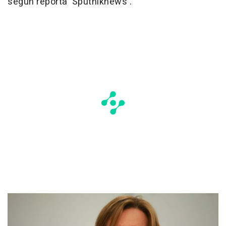
según reporta 'Sputniknews'.