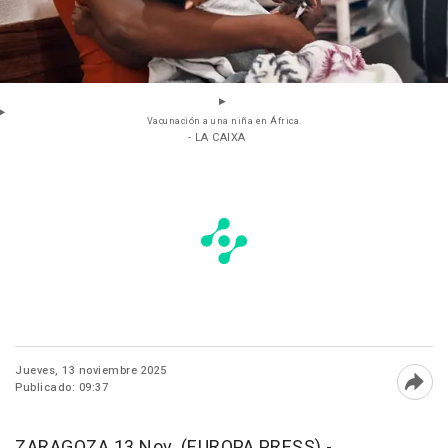
Vacunación a una niña en África.
- LA CAIXA
Jueves, 13 noviembre 2025
Publicado: 09:37
Abri
ZARAGOZA 13 Nov. (EUROPA PRESS) -