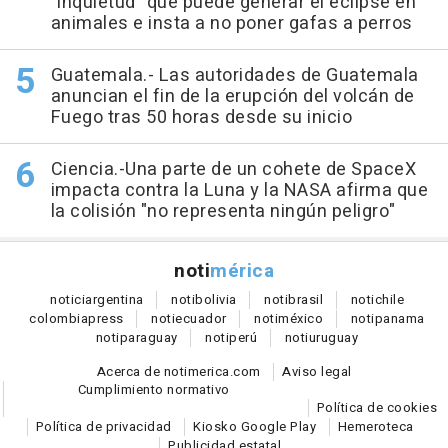
"inquietud" que puede generar el eclipse en
animales e insta a no poner gafas a perros
Guatemala.- Las autoridades de Guatemala
anuncian el fin de la erupción del volcán de
Fuego tras 50 horas desde su inicio
Ciencia.-Una parte de un cohete de SpaceX
impacta contra la Luna y la NASA afirma que
la colisión "no representa ningún peligro"
noti
mérica
notici
argentina
noti
bolivia
noti
brasil
noti
chile
colombia
press
noti
ecuador
noti
méxico
noti
panama
noti
paraguay
noti
perú
noti
uruguay
Acerca de notimerica.com
Aviso legal
Cumplimiento normativo
Política de cookies
Política de privacidad
Kiosko Google Play
Hemeroteca
Publicidad estatal