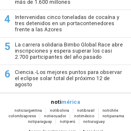
más de 1.600 millones
Intervenidas cinco toneladas de cocaína y
tres detenidos en un portacontenedores
frente a las Azores
La carrera solidaria Bimbo Global Race abre
inscripciones y espera superar los casi
2.700 participantes del año pasado
Ciencia.-Los mejores puntos para observar
el eclipse solar total del próximo 12 de
agosto
noti
mérica
notici
argentina
noti
bolivia
noti
brasil
noti
chile
colombia
press
noti
ecuador
noti
méxico
noti
panama
noti
paraguay
noti
perú
noti
uruguay