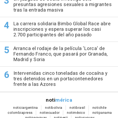
presuntas agresiones sexuales a migrantes
tras la entrada masiva
La carrera solidaria Bimbo Global Race abre
inscripciones y espera superar los casi
2.700 participantes del año pasado
Arranca el rodaje de la película 'Lorca' de
Fernando Franco, que pasará por Granada,
Madrid y Soria
Intervenidas cinco toneladas de cocaína y
tres detenidos en un portacontenedores
frente a las Azores
noti
mérica
notici
argentina
noti
bolivia
noti
brasil
noti
chile
colombia
press
noti
ecuador
noti
méxico
noti
panama
noti
paraguay
noti
perú
noti
uruguay