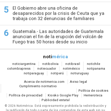
El Gobierno abre una oficina de
desaparecidos por la crisis de Ceuta que ya
trabaja con 32 denuncias de familiares
Guatemala.- Las autoridades de Guatemala
anuncian el fin de la erupción del volcán de
Fuego tras 50 horas desde su inicio
noti
mérica
notici
argentina
noti
bolivia
noti
brasil
noti
chile
colombia
press
noti
ecuador
noti
méxico
noti
panama
noti
paraguay
noti
perú
noti
uruguay
Acerca de notimerica.com
Aviso legal
Cumplimiento normativo
Política de cookies
Política de privacidad
Kiosko Google Play
Hemeroteca
Publicidad estatal
© 2026 Notimérica.
Está expresamente prohibida la redistribución y
la redifusión de todo o parte de los contenidos de esta web sin su