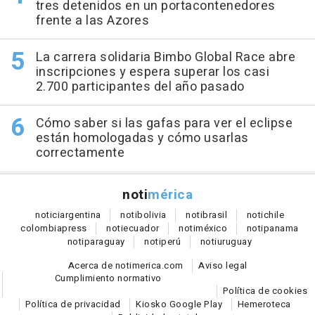
tres detenidos en un portacontenedores
frente a las Azores
La carrera solidaria Bimbo Global Race abre
inscripciones y espera superar los casi
2.700 participantes del año pasado
Cómo saber si las gafas para ver el eclipse
están homologadas y cómo usarlas
correctamente
noti
mérica
notici
argentina
noti
bolivia
noti
brasil
noti
chile
colombia
press
noti
ecuador
noti
méxico
noti
panama
noti
paraguay
noti
perú
noti
uruguay
Acerca de notimerica.com
Aviso legal
Cumplimiento normativo
Política de cookies
Política de privacidad
Kiosko Google Play
Hemeroteca