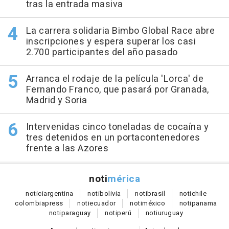
tras la entrada masiva
La carrera solidaria Bimbo Global Race abre
inscripciones y espera superar los casi
2.700 participantes del año pasado
Arranca el rodaje de la película 'Lorca' de
Fernando Franco, que pasará por Granada,
Madrid y Soria
Intervenidas cinco toneladas de cocaína y
tres detenidos en un portacontenedores
frente a las Azores
noti
mérica
notici
argentina
noti
bolivia
noti
brasil
noti
chile
colombia
press
noti
ecuador
noti
méxico
noti
panama
noti
paraguay
noti
perú
noti
uruguay