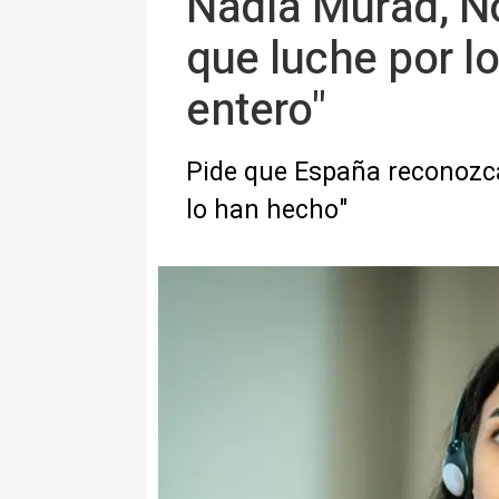
Nadia Murad, No
que luche por l
entero"
Pide que España reconozca 
lo han hecho"