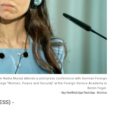
ate Nadia Murad attends a joint press conference with German Foreign
llege "Women, Peace and Security" at the Foreign Service Academy in
Berlin-Tegel.
- Kay Nietfeld/dpa Pool/dpa - Archivo
SS) -