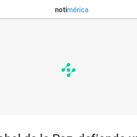
noti
mérica