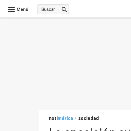
Menú
noti
mérica
/
sociedad