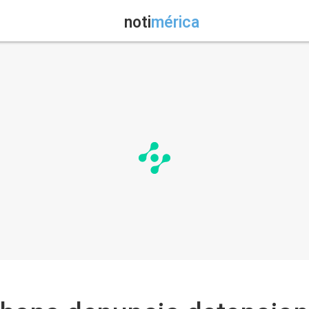
noti
mérica