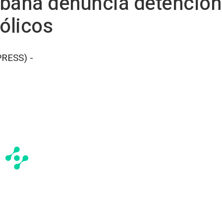
bana denuncia detencione
ólicos
RESS) -