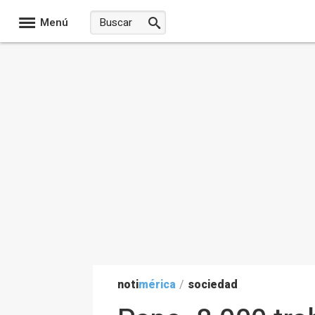
Menú
noti
mérica
/
sociedad