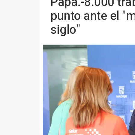
Papa.-8.000 tr
punto ante el "
siglo"