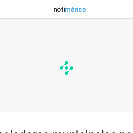
noti
mérica