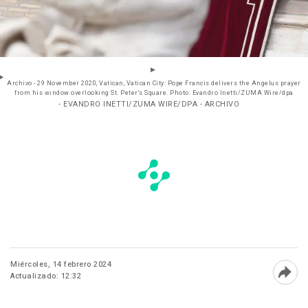
Archivo - 29 November 2020, Vatican, Vatican City: Pope Francis delivers the Angelus prayer
from his window overlooking St. Peter's Square. Photo: Evandro Inetti/ZUMA Wire/dpa
- EVANDRO INETTI/ZUMA WIRE/DPA - ARCHIVO
Miércoles, 14 febrero 2024
Actualizado: 12:32
Abri