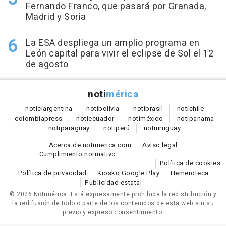
Fernando Franco, que pasará por Granada,
Madrid y Soria
La ESA despliega un amplio programa en
León capital para vivir el eclipse de Sol el 12
de agosto
noti
mérica
notici
argentina
noti
bolivia
noti
brasil
noti
chile
colombia
press
noti
ecuador
noti
méxico
noti
panama
noti
paraguay
noti
perú
noti
uruguay
Acerca de notimerica.com
Aviso legal
Cumplimiento normativo
Política de cookies
Política de privacidad
Kiosko Google Play
Hemeroteca
Publicidad estatal
© 2026 Notimérica.
Está expresamente prohibida la redistribución y
la redifusión de todo o parte de los contenidos de esta web sin su
previo y expreso consentimiento.