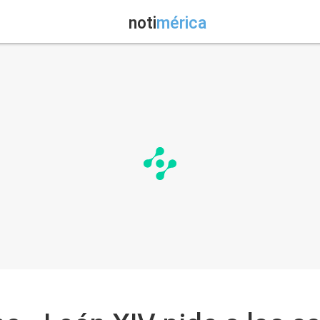
noti
mérica