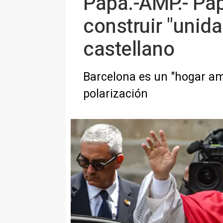
Papa.-AMP.- Pap
construir "unida
castellano
Barcelona es un "hogar amp
polarización