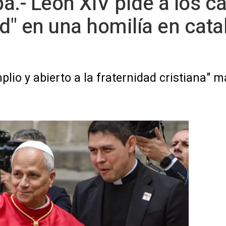
a.- León XIV pide a los c
d" en una homilía en cata
lio y abierto a la fraternidad cristiana" m