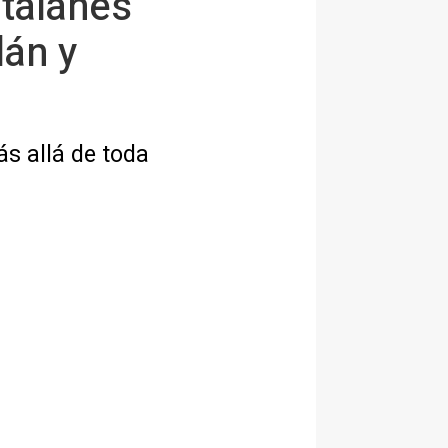
atalanes
lán y
ás allá de toda