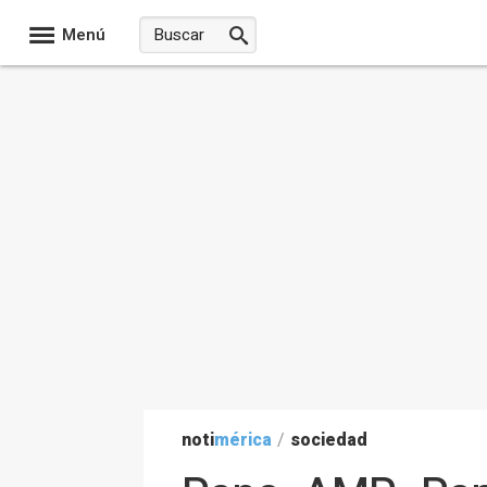
Menú
noti
mérica
/
sociedad