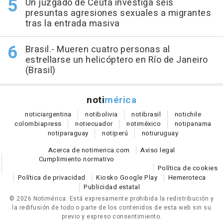
Un juzgado de Ceuta investiga seis
presuntas agresiones sexuales a migrantes
tras la entrada masiva
Brasil.- Mueren cuatro personas al
estrellarse un helicóptero en Río de Janeiro
(Brasil)
noti
mérica
notici
argentina
noti
bolivia
noti
brasil
noti
chile
colombia
press
noti
ecuador
noti
méxico
noti
panama
noti
paraguay
noti
perú
noti
uruguay
Acerca de notimerica.com
Aviso legal
Cumplimiento normativo
Política de cookies
Política de privacidad
Kiosko Google Play
Hemeroteca
Publicidad estatal
© 2026 Notimérica.
Está expresamente prohibida la redistribución y
la redifusión de todo o parte de los contenidos de esta web sin su
previo y expreso consentimiento.