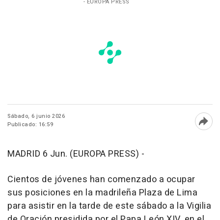
- EUROPA PRESS
Sábado, 6 junio 2026
Publicado: 16:59
Abri
MADRID 6 Jun. (EUROPA PRESS) -
Cientos de jóvenes han comenzado a ocupar
sus posiciones en la madrileña Plaza de Lima
para asistir en la tarde de este sábado a la Vigilia
de Oración presidida por el Papa León XIV, en el