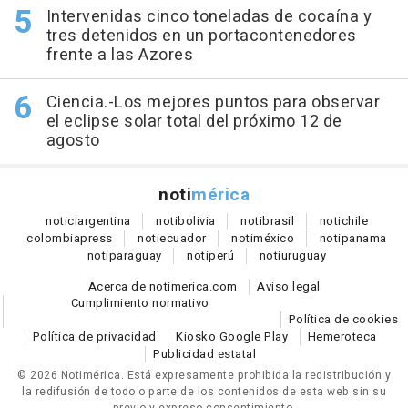
Intervenidas cinco toneladas de cocaína y
tres detenidos en un portacontenedores
frente a las Azores
Ciencia.-Los mejores puntos para observar
el eclipse solar total del próximo 12 de
agosto
noti
mérica
notici
argentina
noti
bolivia
noti
brasil
noti
chile
colombia
press
noti
ecuador
noti
méxico
noti
panama
noti
paraguay
noti
perú
noti
uruguay
Acerca de notimerica.com
Aviso legal
Cumplimiento normativo
Política de cookies
Política de privacidad
Kiosko Google Play
Hemeroteca
Publicidad estatal
© 2026 Notimérica.
Está expresamente prohibida la redistribución y
la redifusión de todo o parte de los contenidos de esta web sin su
previo y expreso consentimiento.