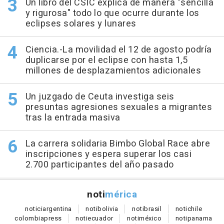
Un libro del CSIC explica de manera "sencilla
y rigurosa" todo lo que ocurre durante los
eclipses solares y lunares
Ciencia.-La movilidad el 12 de agosto podría
duplicarse por el eclipse con hasta 1,5
millones de desplazamientos adicionales
Un juzgado de Ceuta investiga seis
presuntas agresiones sexuales a migrantes
tras la entrada masiva
La carrera solidaria Bimbo Global Race abre
inscripciones y espera superar los casi
2.700 participantes del año pasado
noti
mérica
notici
argentina
noti
bolivia
noti
brasil
noti
chile
colombia
press
noti
ecuador
noti
méxico
noti
panama