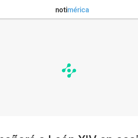
noti
mérica