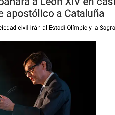
pañará a León XIV en casi
je apostólico a Cataluña
ciedad civil irán al Estadi Olímpic y la Sag