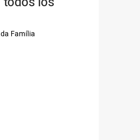
 todos los
rada Família