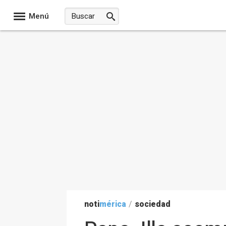
Menú
noti
mérica
/
sociedad