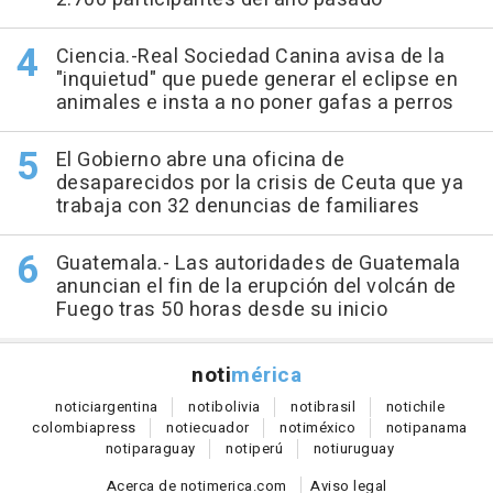
Ciencia.-Real Sociedad Canina avisa de la
"inquietud" que puede generar el eclipse en
animales e insta a no poner gafas a perros
El Gobierno abre una oficina de
desaparecidos por la crisis de Ceuta que ya
trabaja con 32 denuncias de familiares
Guatemala.- Las autoridades de Guatemala
anuncian el fin de la erupción del volcán de
Fuego tras 50 horas desde su inicio
noti
mérica
notici
argentina
noti
bolivia
noti
brasil
noti
chile
colombia
press
noti
ecuador
noti
méxico
noti
panama
noti
paraguay
noti
perú
noti
uruguay
Acerca de notimerica.com
Aviso legal