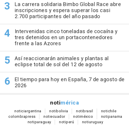
La carrera solidaria Bimbo Global Race abre
inscripciones y espera superar los casi
2.700 participantes del año pasado
Intervenidas cinco toneladas de cocaína y
tres detenidos en un portacontenedores
frente a las Azores
Así reaccionarán animales y plantas al
eclipse total de sol del 12 de agosto
El tiempo para hoy en España, 7 de agosto de
2026
noti
mérica
notici
argentina
noti
bolivia
noti
brasil
noti
chile
colombia
press
noti
ecuador
noti
méxico
noti
panama
noti
paraguay
noti
perú
noti
uruguay