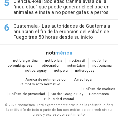
Ciencia.-Real Sociedad Canina avisa de la
"inquietud" que puede generar el eclipse en
animales e insta a no poner gafas a perros
Guatemala.- Las autoridades de Guatemala
anuncian el fin de la erupción del volcán de
Fuego tras 50 horas desde su inicio
noti
mérica
notici
argentina
noti
bolivia
noti
brasil
noti
chile
colombia
press
noti
ecuador
noti
méxico
noti
panama
noti
paraguay
noti
perú
noti
uruguay
Acerca de notimerica.com
Aviso legal
Cumplimiento normativo
Política de cookies
Política de privacidad
Kiosko Google Play
Hemeroteca
Publicidad estatal
© 2026 Notimérica.
Está expresamente prohibida la redistribución y
la redifusión de todo o parte de los contenidos de esta web sin su
previo y expreso consentimiento.