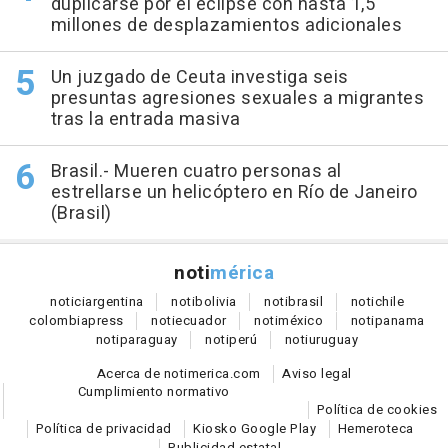
duplicarse por el eclipse con hasta 1,5
millones de desplazamientos adicionales
Un juzgado de Ceuta investiga seis
presuntas agresiones sexuales a migrantes
tras la entrada masiva
Brasil.- Mueren cuatro personas al
estrellarse un helicóptero en Río de Janeiro
(Brasil)
noti
mérica
notici
argentina
noti
bolivia
noti
brasil
noti
chile
colombia
press
noti
ecuador
noti
méxico
noti
panama
noti
paraguay
noti
perú
noti
uruguay
Acerca de notimerica.com
Aviso legal
Cumplimiento normativo
Política de cookies
Política de privacidad
Kiosko Google Play
Hemeroteca
Publicidad estatal