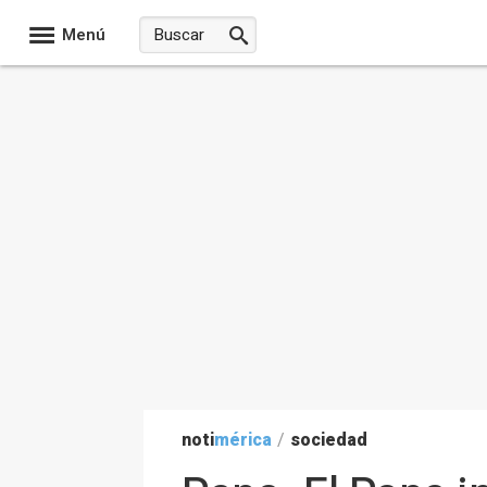
Menú
noti
mérica
/
sociedad