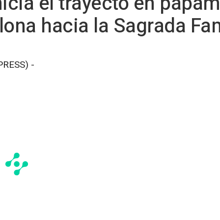
icia el trayecto en papamó
lona hacia la Sagrada Fam
PRESS) -