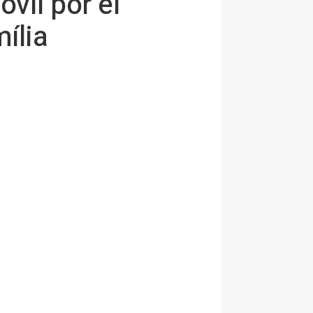
vil por el
ília