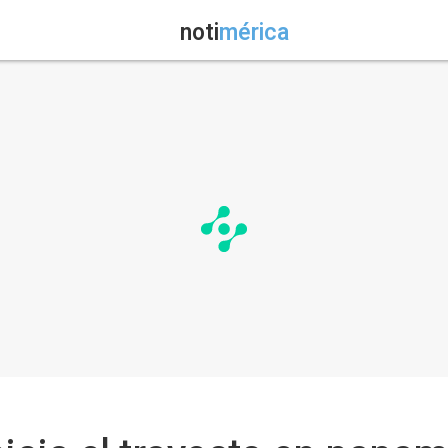
noti
mérica