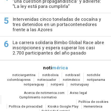
"una cuestión propagandística" y advierte:
"La ley está para cumplirla"
Intervenidas cinco toneladas de cocaína y
tres detenidos en un portacontenedores
frente a las Azores
La carrera solidaria Bimbo Global Race abre
inscripciones y espera superar los casi
2.700 participantes del año pasado
noti
mérica
notici
argentina
noti
bolivia
noti
brasil
noti
chile
colombia
press
noti
ecuador
noti
méxico
noti
panama
noti
paraguay
noti
perú
noti
uruguay
Acerca de notimerica.com
Aviso legal
Cumplimiento normativo
Política de cookies
Política de privacidad
Kiosko Google Play
Hemeroteca