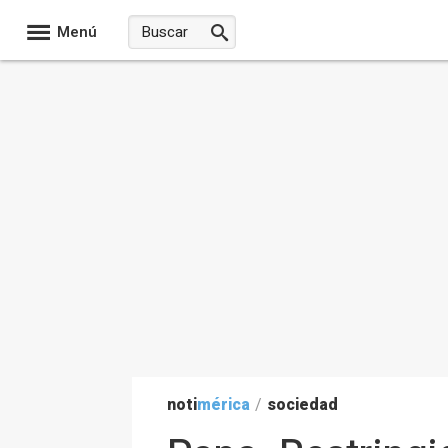
Menú
noti
mérica
/
sociedad