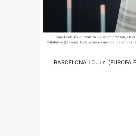
El Papa León XIV durante la vigilia de oración, en e
Catalunya (España). Esta vigilia es uno de los actos m
BARCELONA 10 Jun. (EUROPA P