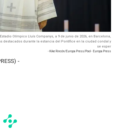
l Estadio Olímpico Lluís Companys, a 9 de junio de 2026, en Barcelona,
ás destacados durante la estancia del Pontífice en la ciudad condal y
se esper
- Kike Rincón/Europa Press/Pool - Europa Press
RESS) -