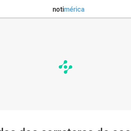
noti
mérica