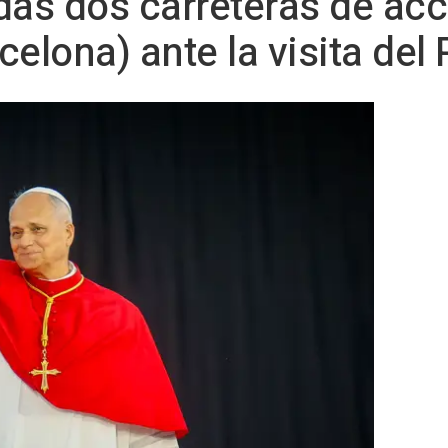
das dos carreteras de ac
elona) ante la visita del