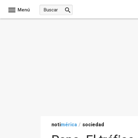
Menú
noti
mérica
/
sociedad