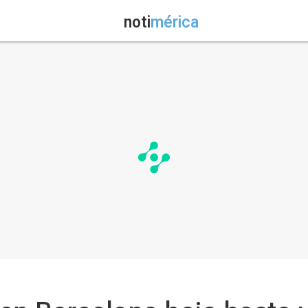
noti
mérica